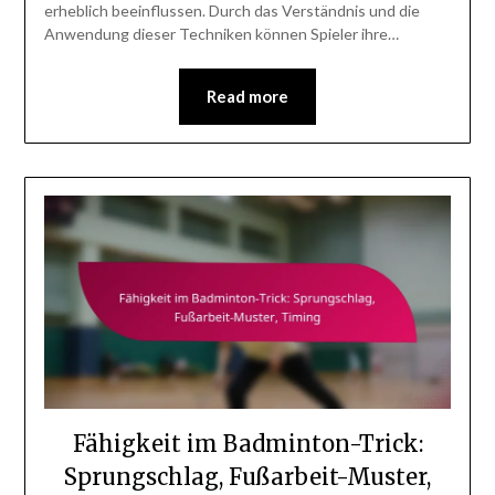
erheblich beeinflussen. Durch das Verständnis und die
Anwendung dieser Techniken können Spieler ihre…
Read more
Fähigkeit im Badminton-Trick:
Sprungschlag, Fußarbeit-Muster,