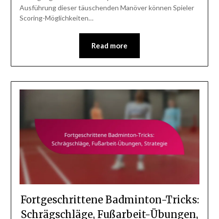
Ausführung dieser täuschenden Manöver können Spieler
Scoring-Möglichkeiten…
Read more
Fortgeschrittene Badminton-Tricks:
Schrägschläge, Fußarbeit-Übungen,