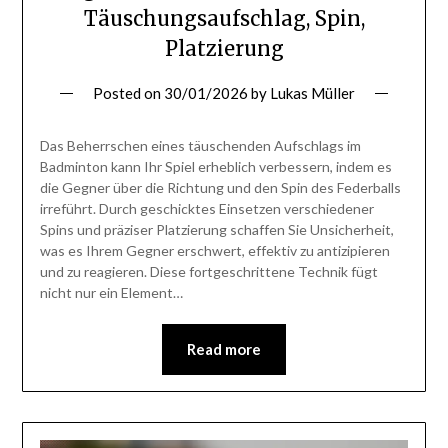
Täuschungsaufschlag, Spin,
Platzierung
Posted on
30/01/2026
by
Lukas Müller
Das Beherrschen eines täuschenden Aufschlags im
Badminton kann Ihr Spiel erheblich verbessern, indem es
die Gegner über die Richtung und den Spin des Federballs
irreführt. Durch geschicktes Einsetzen verschiedener
Spins und präziser Platzierung schaffen Sie Unsicherheit,
was es Ihrem Gegner erschwert, effektiv zu antizipieren
und zu reagieren. Diese fortgeschrittene Technik fügt
nicht nur ein Element…
Read more