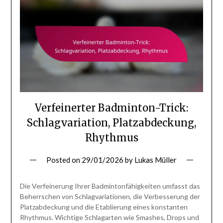
Verfeinerter Badminton-Trick:
Schlagvariation, Platzabdeckung,
Rhythmus
Posted on
29/01/2026
by
Lukas Müller
Die Verfeinerung Ihrer Badmintonfähigkeiten umfasst das
Beherrschen von Schlagvariationen, die Verbesserung der
Platzabdeckung und die Etablierung eines konstanten
Rhythmus. Wichtige Schlagarten wie Smashes, Drops und