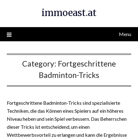
Skip
immoeast.at
to
content
Menu
Category:
Fortgeschrittene
Badminton-Tricks
Fortgeschrittene Badminton-Tricks sind spezialisierte
Techniken, die das Können eines Spielers auf ein höheres
Niveau heben und sein Spiel verbessern. Das Beherrschen
dieser Tricks ist entscheidend, um einen
Wettbewerbsvorteil zu erlangen und kann die Ergebnisse