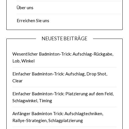
Über uns
Erreichen Sie uns
NEUESTE BEITRÄGE
Wesentlicher Badminton-Trick: Aufschlag-Rückgabe,
Lob, Winkel
Einfacher Badminton-Trick: Aufschlag, Drop Shot,
Clear
Einfacher Badminton-Trick: Platzierung auf dem Feld,
Schlagwinkel, Timing
Anfänger Badminton Trick: Aufschlagtechniken,
Rallye-Strategien, Schlagplatzierung