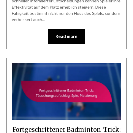
schneller, informierter Entscheidungen können Spieler ihre
Effektivität auf dem Platz erheblich steigern. Diese
Fähigkeit bestimmt nicht nur den Fluss des Spiels, sondern
verbessert auch…
Read more
Fortgeschrittener Badminton-Trick: