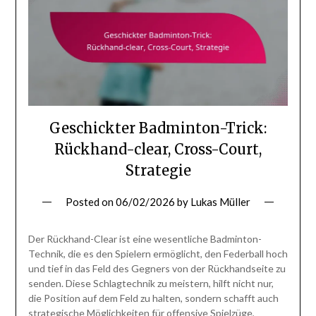
Geschickter Badminton-Trick:
Rückhand-clear, Cross-Court,
Strategie
Posted on
06/02/2026
by
Lukas Müller
Der Rückhand-Clear ist eine wesentliche Badminton-
Technik, die es den Spielern ermöglicht, den Federball hoch
und tief in das Feld des Gegners von der Rückhandseite zu
senden. Diese Schlagtechnik zu meistern, hilft nicht nur,
die Position auf dem Feld zu halten, sondern schafft auch
strategische Möglichkeiten für offensive Spielzüge,